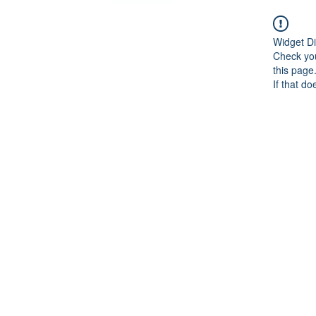
Widget Di
Check you
this page
If that do